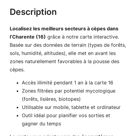
t
Description
é
d
Localisez les meilleurs secteurs à cèpes dans
e
l’Charente (16)
grâce à notre carte interactive.
C
Basée sur des données de terrain (types de forêts,
a
sols, humidité, altitudes), elle met en avant les
r
zones
naturellement favorables
à la pousse des
t
cèpes.
e
C
Accès illimité pendant 1 an à la carte 16
è
Zones filtrées par potentiel mycologique
p
(forêts, lisières, biotopes)
e
Utilisable sur mobile, tablette et ordinateur
s
Outil idéal pour planifier vos sorties et
p
gagner du temps
o