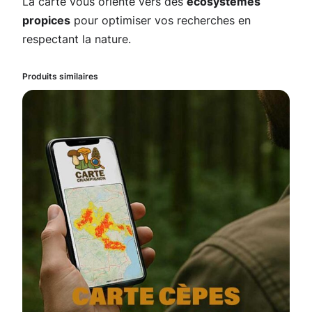
u
La carte vous oriente vers des
écosystèmes
r
propices
pour optimiser vos recherches en
l
respectant la nature.
a
C
Produits similaires
h
a
r
e
n
t
e
(
1
6
)