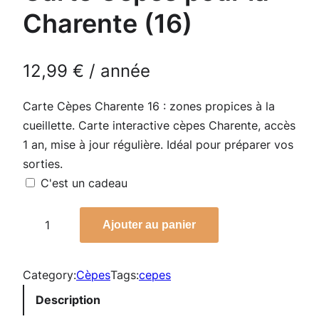
Charente (16)
12,99
€
/ année
Carte Cèpes Charente 16 : zones propices à la
cueillette. Carte interactive cèpes Charente, accès
1 an, mise à jour régulière. Idéal pour préparer vos
sorties.
C'est un cadeau
q
Ajouter au panier
u
a
n
Category:
Cèpes
Tags:
cepes
t
Description
i