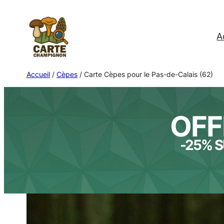
Aller
au
A
contenu
Accueil
/
Cèpes
/ Carte Cèpes pour le Pas-de-Calais (62)
OFF
-25% S