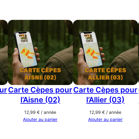
p
e
s
p
o
u
r
l
e
ur
Carte Cèpes pour
Carte Cèpes pour
P
a
l’Aisne (02)
l’Allier (03)
s
12,99
€
/ année
12,99
€
/ année
-
Ajouter au panier
Ajouter au panier
d
e