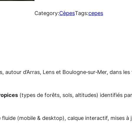
a
n
Category:
Cèpes
Tags:
cepes
t
i
t
é
d
e
, autour d’Arras, Lens et Boulogne‑sur‑Mer, dans les 
C
.
a
r
ropices
(types de forêts, sols, altitudes) identifiés p
t
e
 fluide (mobile & desktop), calque interactif, mises à
C
è