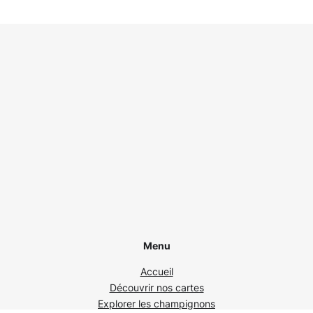
-
C
a
l
a
i
s
(
6
2
)
Menu
Accueil
Découvrir nos cartes
Explorer les champignons