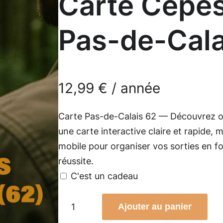
Carte Cèpes
Pas-de-Cala
12,99
€
/ année
Carte Pas-de-Calais 62 — Découvrez où
une carte interactive claire et rapide, m
mobile pour organiser vos sorties en f
réussite.
C'est un cadeau
q
Ajouter au panier
u