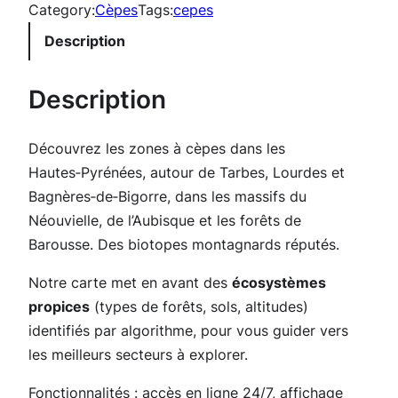
n
Category:
Cèpes
Tags:
cepes
t
Description
i
t
Description
é
d
Découvrez les zones à cèpes dans les
e
Hautes‑Pyrénées, autour de Tarbes, Lourdes et
C
Bagnères‑de‑Bigorre, dans les massifs du
a
Néouvielle, de l’Aubisque et les forêts de
r
Barousse. Des biotopes montagnards réputés.
t
e
Notre carte met en avant des
écosystèmes
C
propices
(types de forêts, sols, altitudes)
è
identifiés par algorithme, pour vous guider vers
p
les meilleurs secteurs à explorer.
e
s
Fonctionnalités : accès en ligne 24/7, affichage