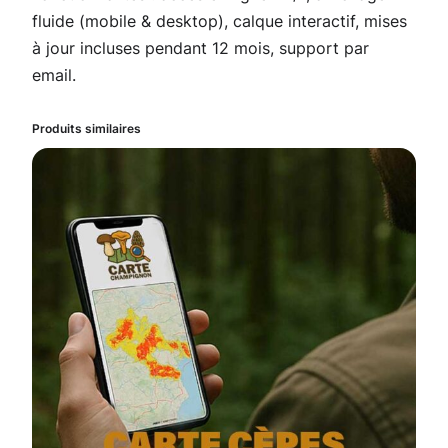
p
fluide (mobile & desktop), calque interactif, mises
o
à jour incluses pendant 12 mois, support par
u
email.
r
l
Produits similaires
e
s
H
a
u
t
e
s
-
P
y