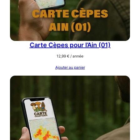
Carte Cèpes pour l’Ain (01)
12,99
€
/ année
Ajouter au panier