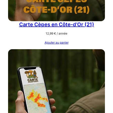
r
é
n
é
Carte Cèpes en Côte-d’Or (21)
e
12,99
€
/ année
s
(
Ajouter au panier
6
5
)