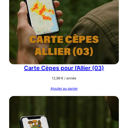
Carte Cèpes pour l’Allier (03)
12,99
€
/ année
Ajouter au panier