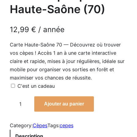
Haute-Saône (70)
12,99
€
/ année
Carte Haute-Saône 70 — Découvrez où trouver
vos cèpes ! Accès 1 an à une carte interactive
claire et rapide, mises à jour régulières, idéale sur
mobile pour organiser vos sorties en forêt et
maximiser vos chances de réussite.
C'est un cadeau
q
Ajouter au panier
u
a
n
Category:
Cèpes
Tags:
cepes
t
Description