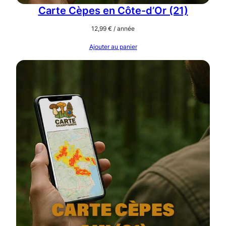
7
Carte Cèpes en Côte-d’Or (21)
0
12,99
€
/ année
)
Ajouter au panier