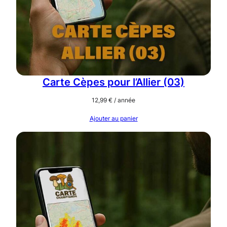
Carte Cèpes pour l’Allier (03)
12,99
€
/ année
Ajouter au panier