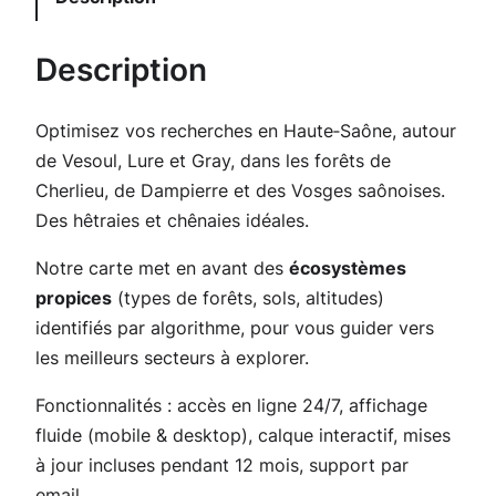
i
t
Description
é
d
Optimisez vos recherches en Haute‑Saône, autour
e
de Vesoul, Lure et Gray, dans les forêts de
C
Cherlieu, de Dampierre et des Vosges saônoises.
a
Des hêtraies et chênaies idéales.
r
t
Notre carte met en avant des
écosystèmes
e
propices
(types de forêts, sols, altitudes)
C
identifiés par algorithme, pour vous guider vers
è
les meilleurs secteurs à explorer.
p
e
Fonctionnalités : accès en ligne 24/7, affichage
s
fluide (mobile & desktop), calque interactif, mises
p
à jour incluses pendant 12 mois, support par
o
email.