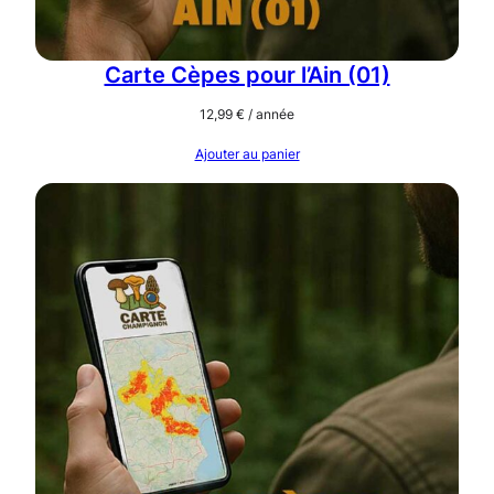
Carte Cèpes pour l’Ain (01)
12,99
€
/ année
Ajouter au panier