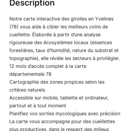
Description
é
d
Notre carte interactive des girolles en Yvelines
e
(78) vous aide à cibler les meilleurs coins de
C
cueillette. Élaborée à partir d’une analyse
a
rigoureuse des écosystèmes locaux (essences
r
forestières, taux d’humidité, nature du substrat et
t
topographie), elle révèle les secteurs à privilégier.
e
12 mois d’accès complet à la carte
G
départementale 78
i
Cartographie des zones propices selon les
r
critères naturels
o
Accessible sur mobile, tablette et ordinateur,
l
partout et à tout moment
l
Planifiez vos sorties mycologiques avec précision
e
La carte vous accompagne pour des cueillettes
s
plus productives, dans le respect des milieux
p