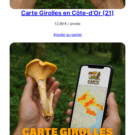
8
)
Carte Girolles en Côte-d’Or (21)
12,99
€
/ année
Ajouter au panier