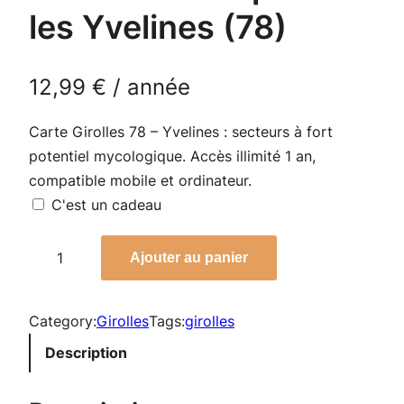
les Yvelines (78)
12,99
€
/ année
Carte Girolles 78 – Yvelines : secteurs à fort
potentiel mycologique. Accès illimité 1 an,
compatible mobile et ordinateur.
C'est un cadeau
q
Ajouter au panier
u
a
n
Category:
Girolles
Tags:
girolles
t
Description
i
t