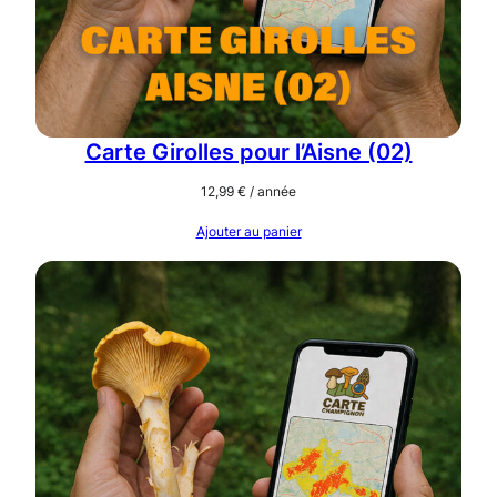
Carte Girolles pour l’Aisne (02)
12,99
€
/ année
Ajouter au panier