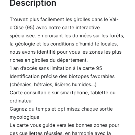
Description
é
d
Trouvez plus facilement les girolles dans le Val-
e
d’Oise (95) avec notre carte interactive
C
spécialisée. En croisant les données sur les forêts,
a
la géologie et les conditions d’humidité locales,
r
nous avons identifié pour vous les zones les plus
t
riches en girolles du département.
e
1 an d’accès sans limitation à la carte 95
G
Identification précise des biotopes favorables
i
(chênaies, hêtraies, lisières humides…)
r
Carte consultable sur smartphone, tablette ou
o
ordinateur
l
Gagnez du temps et optimisez chaque sortie
l
mycologique
e
La carte vous guide vers les bonnes zones pour
s
des cueillettes réussies, en harmonie avec la
p