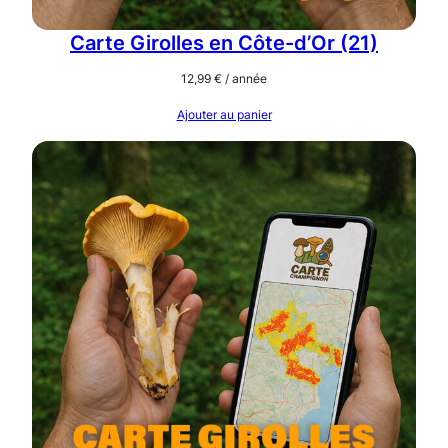
9
5
Carte Girolles en Côte-d’Or (21)
)
12,99
€
/ année
Ajouter au panier