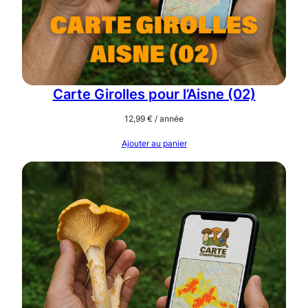
Carte Girolles pour l’Aisne (02)
12,99
€
/ année
Ajouter au panier