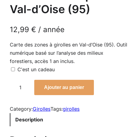
Val-d’Oise (95)
12,99
€
/ année
Carte des zones à girolles en Val-d’Oise (95). Outil
numérique basé sur l’analyse des milieux
forestiers, accès 1 an inclus.
C'est un cadeau
q
Ajouter au panier
u
a
n
Category:
Girolles
Tags:
girolles
t
Description
i
t